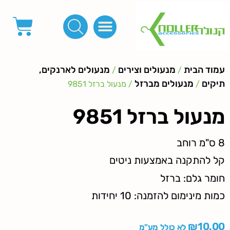
פינות, חובקים, סוף שרוך
כפתורים לציפוי, כפתורים וניטים לג'ינס
מכונות_שטנצים_כלי עבודה
אבזמים, קליפסים ומלבנים
לפי מטר- סרטים ורצועות, סקוץ', מיתרים וחוטים, גומי ורוכסנים
קרבינות טבעות שרשראות
ידיות, סוגרים, תחתיות ואביזרים לתיקים ומזוודות
עמוד הבית
מנעולים וצירים
מנעולים לארנקים,
/
/
תיקים
מנעולים מברזל
/
/ מנעול ברזל 9851
מנעול ברזל 9851
8 ס"מ רוחב
קל להתקנה באמצעות ניטים
חומר גלם: ברזל
כמות מינימום להזמנה: 10 יחידות
₪
10.00
לא כולל מע"מ