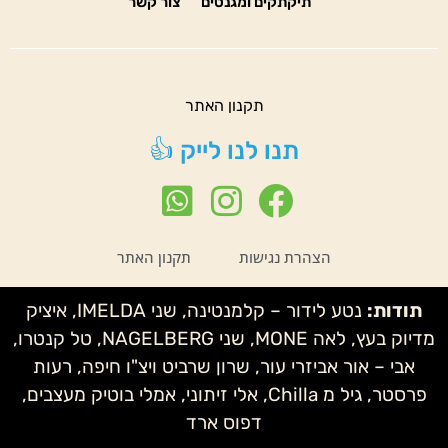
תיקתקים ומגנטים
צור קשר
תקנון האתר
תנו לנו לייק 👍
הצהרת נגישות
תקנון האתר
תודות:
נטע לידור – קלמנטינה, שני IMELDA, איציק
מדיוק בעץ, לאה MONE, שני NAGELBERG, טל קנטרו,
אבי – אור אביזרי עור, שרון שרביט ויצ"ו חיפה, רעות
פרסטר, גיל מ Chilla, אלי זיתוני, אמלי בוטיק מעצבים,
דפוס ארד