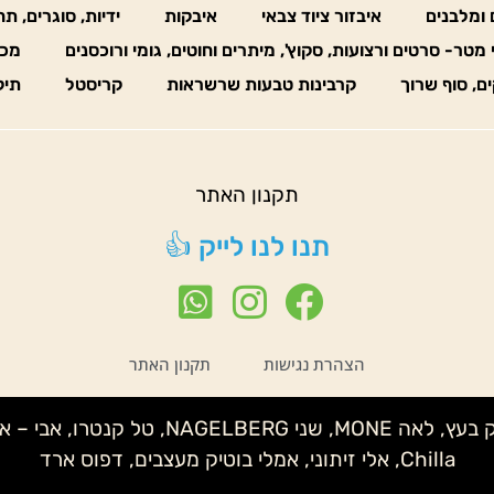
 ומלבנים
איבזור ציוד צבאי
איבקות
ידיות, סוגרים, ת
 מטר- סרטים ורצועות, סקוץ', מיתרים וחוטים, גומי ורוכסנים
מכו
ים, סוף שרוך
קרבינות טבעות שרשראות
קריסטל
תיק
תקנון האתר
תנו לנו לייק 👍
הצהרת נגישות
תקנון האתר
נטע לידור – קלמנטינה, שני IMELDA, איצי
Chilla, אלי זיתוני, אמלי בוטיק מעצבים, דפוס ארד