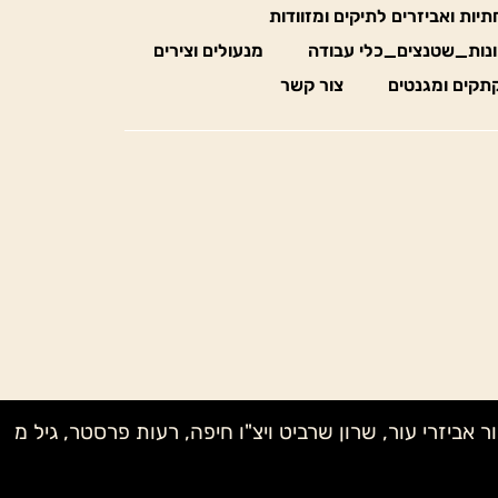
חתיות ואביזרים לתיקים ומזוודות
נות_שטנצים_כלי עבודה
מנעולים וצירים
תקים ומגנטים
צור קשר
ק מדיוק בעץ, לאה MONE, שני NAGELBERG, טל קנטרו, אבי – אור אביזרי עור, שרון שרביט ויצ"ו חיפה, רעות פרסטר, גיל מ