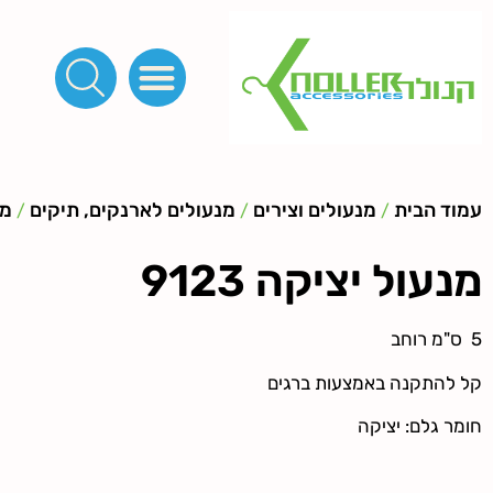
פינות, חובקים, סוף שרוך
כפתורים לציפוי, כפתורים וניטים לג'ינס
מכונות_שטנצים_כלי עבודה
אבזמים, קליפסים ומלבנים
לפי מטר- סרטים ורצועות, סקוץ', מיתרים וחוטים, גומי ורוכסנים
קרבינות טבעות שרשראות
ידיות, סוגרים, תחתיות ואביזרים לתיקים ומזוודות
עמוד הבית
מנעולים וצירים
מנעולים לארנקים, תיקים
מנ
/
/
/
מנעול יציקה 9123
5 ס"מ רוחב
קל להתקנה באמצעות ברגים
חומר גלם: יציקה