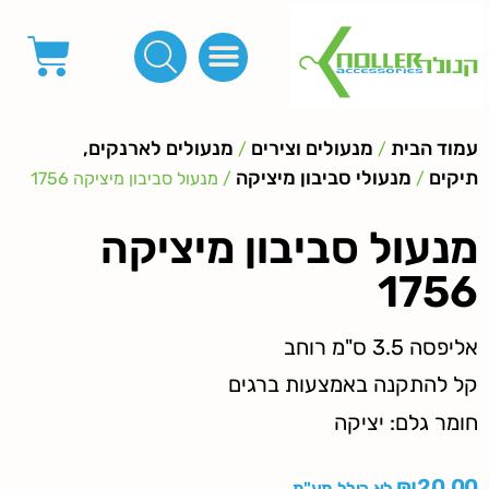
פינות, חובקים, סוף שרוך
כפתורים לציפוי, כפתורים וניטים לג'ינס
מכונות_שטנצים_כלי עבודה
אבזמים, קליפסים ומלבנים
לפי מטר- סרטים ורצועות, סקוץ', מיתרים וחוטים, גומי ורוכסנים
קרבינות טבעות שרשראות
ידיות, סוגרים, תחתיות ואביזרים לתיקים ומזוודות
עמוד הבית
מנעולים וצירים
מנעולים לארנקים,
/
/
תיקים
מנעולי סביבון מיציקה
/
/ מנעול סביבון מיציקה 1756
מנעול סביבון מיציקה
1756
אליפסה 3.5 ס"מ רוחב
קל להתקנה באמצעות ברגים
חומר גלם: יציקה
₪
20.00
לא כולל מע"מ