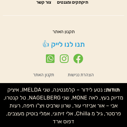
תיקתקים ומגנטים
צור קשר
תקנון האתר
תנו לנו לייק 👍
הצהרת נגישות
תקנון האתר
תודות:
נטע לידור – קלמנטינה, שני IMELDA, איציק
מדיוק בעץ, לאה MONE, שני NAGELBERG, טל קנטרו,
אבי – אור אביזרי עור, שרון שרביט ויצ"ו חיפה, רעות
פרסטר, גיל מ Chilla, אלי זיתוני, אמלי בוטיק מעצבים,
דפוס ארד