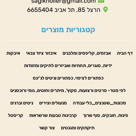
sagiknoller@gmail.com
הרצל 85, תל אביב 6655404
קטגוריות מוצרים
דף הבית
אבזמים, קליפסים ומלבנים
איבזור ציוד צבאי
איבקות
ידיות, סוגרים, תחתיות ואביזרים לתיקים ומזוודות
כפתורים לציפוי, כפתורים וניטים לג'ינס
לפי מטר- סרטים ורצועות, סקוץ', מיתרים וחוטים, גומי ורוכסנים
מכונות_שטנצים_כלי עבודה
מנעולים וצירים
ניטים וברגים
פינות, חובקים, סוף שרוך
קרבינות טבעות שרשראות
קריסטל
תיקתקים ומגנטים
צור קשר