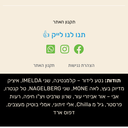
תקנון האתר
תנו לנו לייק 👍
הצהרת נגישות
תקנון האתר
תודות:
נטע לידור – קלמנטינה, שני IMELDA, איציק
מדיוק בעץ, לאה MONE, שני NAGELBERG, טל קנטרו,
אבי – אור אביזרי עור, שרון שרביט ויצ"ו חיפה, רעות
פרסטר, גיל מ Chilla, אלי זיתוני, אמלי בוטיק מעצבים,
דפוס ארד