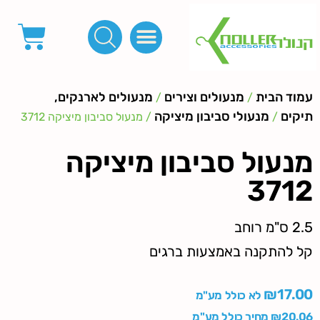
פינות, חובקים, סוף שרוך
כפתורים לציפוי, כפתורים וניטים לג'ינס
מכונות_שטנצים_כלי עבודה
אבזמים, קליפסים ומלבנים
לפי מטר- סרטים ורצועות, סקוץ', מיתרים וחוטים, גומי ורוכסנים
קרבינות טבעות שרשראות
ידיות, סוגרים, תחתיות ואביזרים לתיקים ומזוודות
עמוד הבית
מנעולים וצירים
מנעולים לארנקים,
/
/
תיקים
מנעולי סביבון מיציקה
/
/ מנעול סביבון מיציקה 3712
מנעול סביבון מיציקה
3712
2.5 ס"מ רוחב
קל להתקנה באמצעות ברגים
₪
17.00
לא כולל מע"מ
20.06
₪
מחיר כולל מע"מ