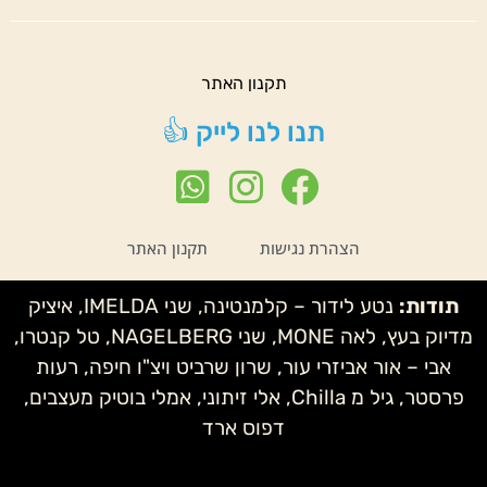
תקנון האתר
תנו לנו לייק 👍
הצהרת נגישות
תקנון האתר
תודות:
נטע לידור – קלמנטינה, שני IMELDA, איציק
מדיוק בעץ, לאה MONE, שני NAGELBERG, טל קנטרו,
אבי – אור אביזרי עור, שרון שרביט ויצ"ו חיפה, רעות
פרסטר, גיל מ Chilla, אלי זיתוני, אמלי בוטיק מעצבים,
דפוס ארד