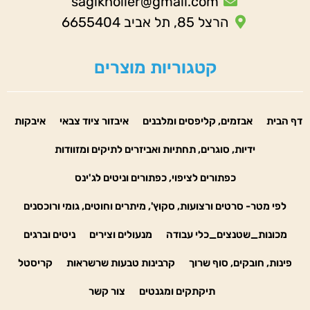
sagiknoller@gmail.com
הרצל 85, תל אביב 6655404
קטגוריות מוצרים
דף הבית
אבזמים, קליפסים ומלבנים
איבזור ציוד צבאי
איבקות
ידיות, סוגרים, תחתיות ואביזרים לתיקים ומזוודות
כפתורים לציפוי, כפתורים וניטים לג'ינס
לפי מטר- סרטים ורצועות, סקוץ', מיתרים וחוטים, גומי ורוכסנים
מכונות_שטנצים_כלי עבודה
מנעולים וצירים
ניטים וברגים
פינות, חובקים, סוף שרוך
קרבינות טבעות שרשראות
קריסטל
תיקתקים ומגנטים
צור קשר