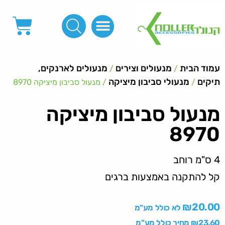
פינות, חובקים, סוף שרוך
כפתורים לציפוי, כפתורים וניטים לג'ינס
מכונות_שטנצים_כלי עבודה
אבזמים, קליפסים ומלבנים
לפי מטר- סרטים ורצועות, סקוץ', מיתרים וחוטים, גומי ורוכסנים
קרבינות טבעות שרשראות
ידיות, סוגרים, תחתיות ואביזרים לתיקים ומזוודות
עמוד הבית
מנעולים וצירים
מנעולים לארנקים,
/
/
תיקים
מנעולי סביבון מיציקה
/
/ מנעול סביבון מיציקה 8970
מנעול סביבון מיציקה
8970
4 ס"מ רוחב
קל להתקנה באמצעות ברגים
₪
20.00
לא כולל מע"מ
23.60
₪
מחיר כולל מע"מ