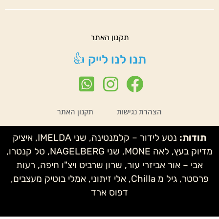
תקנון האתר
תנו לנו לייק 👍
הצהרת נגישות
תקנון האתר
תודות:
נטע לידור – קלמנטינה, שני IMELDA, איציק
מדיוק בעץ, לאה MONE, שני NAGELBERG, טל קנטרו,
אבי – אור אביזרי עור, שרון שרביט ויצ"ו חיפה, רעות
פרסטר, גיל מ Chilla, אלי זיתוני, אמלי בוטיק מעצבים,
דפוס ארד