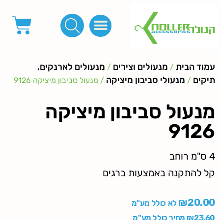
פינות, חובקים, סוף שרוך
כפתורים לציפוי, כפתורים וניטים לג'ינס
מכונות_שטנצים_כלי עבודה
אבזמים, קליפסים ומלבנים
לפי מטר- סרטים ורצועות, סקוץ', מיתרים וחוטים, גומי ורוכסנים
קרבינות טבעות שרשראות
ידיות, סוגרים, תחתיות ואביזרים לתיקים ומזוודות
עמוד הבית
מנעולים וצירים
מנעולים לארנקים,
/
/
תיקים
מנעולי סביבון מיציקה
/
/ מנעול סביבון מיציקה 9126
מנעול סביבון מיציקה
9126
4 ס"מ רוחב
קל להתקנה באמצעות ברגים
₪
20.00
לא כולל מע"מ
23.60
₪
מחיר כולל מע"מ