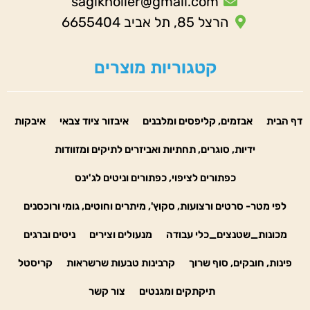
sagiknoller@gmail.com
הרצל 85, תל אביב 6655404
קטגוריות מוצרים
דף הבית
אבזמים, קליפסים ומלבנים
איבזור ציוד צבאי
איבקות
ידיות, סוגרים, תחתיות ואביזרים לתיקים ומזוודות
כפתורים לציפוי, כפתורים וניטים לג'ינס
לפי מטר- סרטים ורצועות, סקוץ', מיתרים וחוטים, גומי ורוכסנים
מכונות_שטנצים_כלי עבודה
מנעולים וצירים
ניטים וברגים
פינות, חובקים, סוף שרוך
קרבינות טבעות שרשראות
קריסטל
תיקתקים ומגנטים
צור קשר