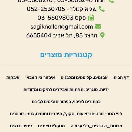
חנות 03-5606248 , 03-5660270
שגיא קנולר- 052-2530705
פקס 03-5609803
sagiknoller@gmail.com
הרצל 85, תל אביב 6655404
קטגוריות מוצרים
דף הבית
אבזמים, קליפסים ומלבנים
איבזור ציוד צבאי
איבקות
ידיות, סוגרים, תחתיות ואביזרים לתיקים ומזוודות
כפתורים לציפוי, כפתורים וניטים לג'ינס
לפי מטר- סרטים ורצועות, סקוץ', מיתרים וחוטים, גומי ורוכסנים
מכונות_שטנצים_כלי עבודה
מנעולים וצירים
ניטים וברגים