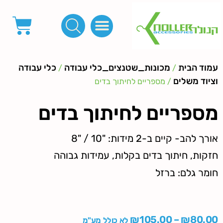
פינות, חובקים, סוף שרוך
כפתורים לציפוי, כפתורים וניטים לג'ינס
מכונות_שטנצים_כלי עבודה
אבזמים, קליפסים ומלבנים
לפי מטר- סרטים ורצועות, סקוץ', מיתרים וחוטים, גומי ורוכסנים
קרבינות טבעות שרשראות
ידיות, סוגרים, תחתיות ואביזרים לתיקים ומזוודות
עמוד הבית
מכונות_שטנצים_כלי עבודה
כלי עבודה
/
/
וציוד משלים
/ מספריים לחיתוך בדים
מספריים לחיתוך בדים
אורך להב- קיים ב-2 מידות: "10 / "8
חזקות, חיתוך בדים בקלות, עמידות גבוהה
חומר גלם: ברזל
₪
105.00
–
₪
80.00
לא כולל מע"מ