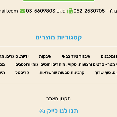
052-253070
פקס 03-5609803
mail.com
קטגוריות מוצרים
 ומלבנים
איבזור ציוד צבאי
איבקות
ידיות, סוגרים, ת
 מטר- סרטים ורצועות, סקוץ', מיתרים וחוטים, גומי ורוכסנים
מכו
ים, סוף שרוך
קרבינות טבעות שרשראות
קריסטל
תיק
תקנון האתר
תנו לנו לייק 👍