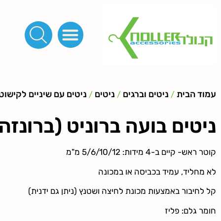
פינות, חובקים, סוף שרוך
כפתורים לציפוי, כפתורים וניטים לג'ינס
מכונות_שטנצים_כלי עבודה
אבזמים, קליפסים ומלבנים
לפי מטר- סרטים ורצועות, סקוץ', מיתרים וחוטים, גומי ורוכסנים
קרבינות טבעות שרשראות
ידיות, סוגרים, תחתיות ואביזרים לתיקים ומזוודות
עמוד הבית
ניטים וברגים
ניטים
ניטים עם שיניים לקישוט
/
/
/
ניטים בועה ברוניט (ברונזה
קוטר ראש- קיים ב-4 מידות: 5/6/10/12 מ"מ
לא מחליד, עמיד בכביסה או במכונה
קל לחיבור באמצעות מכונת לחיצה ושטנץ (ניתן גם ידנית)
חומר גלם: פליז