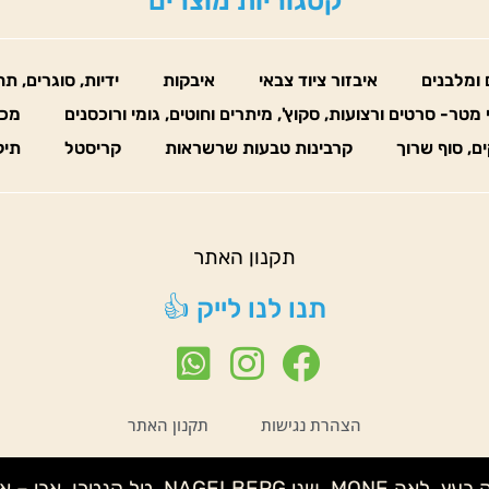
קטגוריות מוצרים
 ומלבנים
איבזור ציוד צבאי
איבקות
ידיות, סוגרים, ת
 מטר- סרטים ורצועות, סקוץ', מיתרים וחוטים, גומי ורוכסנים
מכו
ים, סוף שרוך
קרבינות טבעות שרשראות
קריסטל
תיק
תקנון האתר
תנו לנו לייק 👍
הצהרת נגישות
תקנון האתר
נטע לידור – קלמנטינה, שני IMELDA, איצי