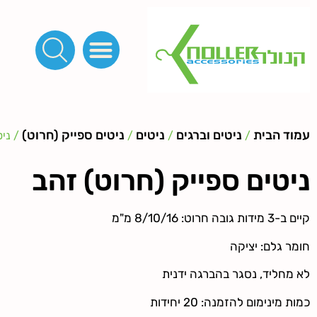
פינות, חובקים, סוף שרוך
כפתורים לציפוי, כפתורים וניטים לג'ינס
מכונות_שטנצים_כלי עבודה
אבזמים, קליפסים ומלבנים
לפי מטר- סרטים ורצועות, סקוץ', מיתרים וחוטים, גומי ורוכסנים
קרבינות טבעות שרשראות
ידיות, סוגרים, תחתיות ואביזרים לתיקים ומזוודות
עמוד הבית
ניטים וברגים
ניטים
ניטים ספייק (חרוט)
/
/
/
/ ניט
ניטים ספייק (חרוט) זהב
קיים ב-3 מידות גובה חרוט: 8/10/16 מ"מ
חומר גלם: יציקה
לא מחליד, נסגר בהברגה ידנית
כמות מינימום להזמנה: 20 יחידות