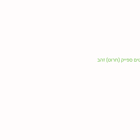
ים ספייק (חרוט) זהב