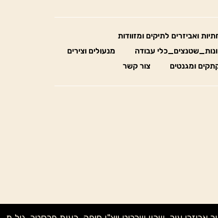
חתיות ואביזרים לתיקים ומזוודות
נות_שטנצים_כלי עבודה
מנעולים וצירים
תקים ומגנטים
צור קשר
ק מדיוק בעץ, לאה MONE, שני NAGELBERG, טל קנטרו, אבי – אור אביזרי עור, שרון שרביט ויצ"ו חיפה, רעות פרסטר, גיל מ