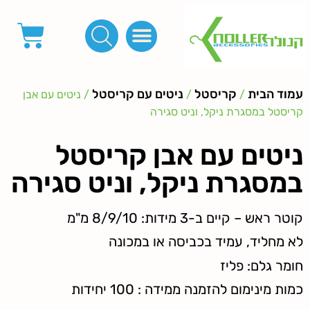
פינות, חובקים, סוף שרוך
כפתורים לציפוי, כפתורים וניטים לג'ינס
מכונות_שטנצים_כלי עבודה
אבזמים, קליפסים ומלבנים
לפי מטר- סרטים ורצועות, סקוץ', מיתרים וחוטים, גומי ורוכסנים
קרבינות טבעות שרשראות
ידיות, סוגרים, תחתיות ואביזרים לתיקים ומזוודות
עמוד הבית
קריסטל
ניטים עם קריסטל
/
/
/ ניטים עם אבן
קריסטל במסגרת ניקל, וניט סגירה
ניטים עם אבן קריסטל
במסגרת ניקל, וניט סגירה
קוטר ראש – קיים ב-3 מידות: 8/9/10 מ"מ
לא מחליד, עמיד בכביסה או במכונה
חומר גלם: פליז
כמות מינימום להזמנה ממידה : 100 יחידות