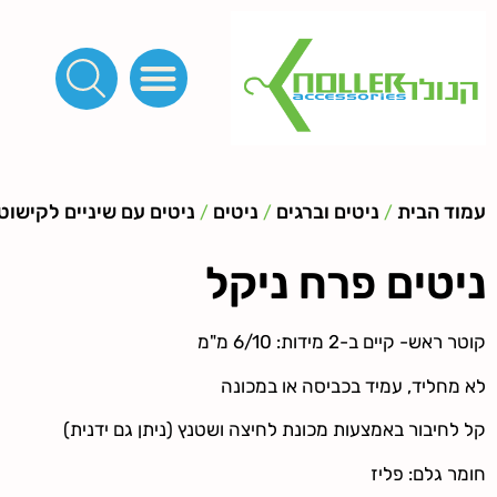
פינות, חובקים, סוף שרוך
כפתורים לציפוי, כפתורים וניטים לג'ינס
מכונות_שטנצים_כלי עבודה
אבזמים, קליפסים ומלבנים
לפי מטר- סרטים ורצועות, סקוץ', מיתרים וחוטים, גומי ורוכסנים
קרבינות טבעות שרשראות
ידיות, סוגרים, תחתיות ואביזרים לתיקים ומזוודות
עמוד הבית
ניטים וברגים
ניטים
ניטים עם שיניים לקישוט
/
/
/
ניטים פרח ניקל
קוטר ראש- קיים ב-2 מידות: 6/10 מ"מ
לא מחליד, עמיד בכביסה או במכונה
קל לחיבור באמצעות מכונת לחיצה ושטנץ (ניתן גם ידנית)
חומר גלם: פליז