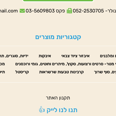
052-253070
פקס 03-5609803
mail.com
קטגוריות מוצרים
 ומלבנים
איבזור ציוד צבאי
איבקות
ידיות, סוגרים, ת
 מטר- סרטים ורצועות, סקוץ', מיתרים וחוטים, גומי ורוכסנים
מכו
ים, סוף שרוך
קרבינות טבעות שרשראות
קריסטל
תיק
תקנון האתר
תנו לנו לייק 👍