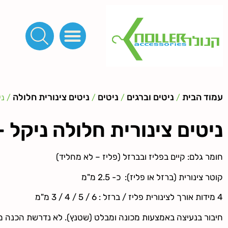
פינות, חובקים, סוף שרוך
כפתורים לציפוי, כפתורים וניטים לג'ינס
מכונות_שטנצים_כלי עבודה
אבזמים, קליפסים ומלבנים
לפי מטר- סרטים ורצועות, סקוץ', מיתרים וחוטים, גומי ורוכסנים
קרבינות טבעות שרשראות
ידיות, סוגרים, תחתיות ואביזרים לתיקים ומזוודות
עמוד הבית
ניטים וברגים
ניטים
ניטים צינורית חלולה
/
/
/
/ ני
ניטים צינורית חלולה ניקל –
חומר גלם: קיים בפליז ובברזל (פליז – לא מחליד)
קוטר צינורית (ברזל או פליז): כ- 2.5 מ"מ
4 מידות אורך לצינורית פליז / ברזל : 6 / 5 / 4 / 3 מ"מ
חיבור בנעיצה באמצעות מכונה ומבלט (שטנץ). לא נדרשת הכנה מ