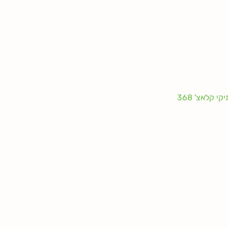
י קלאצ' 368