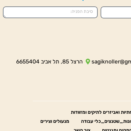
sagiknoller@g
הרצל 85, תל אביב 6655404
חתיות ואביזרים לתיקים ומזוודות
נות_שטנצים_כלי עבודה
מנעולים וצירים
תקים ומגנטים
צור קשר