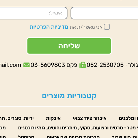
מדיניות הפרטיות
אני מאשר/ת את
שליחה
052-253070
פקס 03-5609803
mail.com
קטגוריות מוצרים
 ומלבנים
איבזור ציוד צבאי
איבקות
ידיות, סוגרים, ת
 מטר- סרטים ורצועות, סקוץ', מיתרים וחוטים, גומי ורוכסנים
מכו
ים, סוף שרוך
קרבינות טבעות שרשראות
קריסטל
תיק