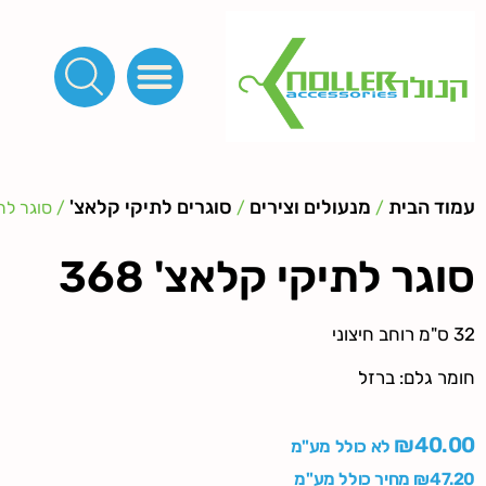
פינות, חובקים, סוף שרוך
כפתורים לציפוי, כפתורים וניטים לג'ינס
מכונות_שטנצים_כלי עבודה
אבזמים, קליפסים ומלבנים
לפי מטר- סרטים ורצועות, סקוץ', מיתרים וחוטים, גומי ורוכסנים
קרבינות טבעות שרשראות
ידיות, סוגרים, תחתיות ואביזרים לתיקים ומזוודות
עמוד הבית
מנעולים וצירים
סוגרים לתיקי קלאצ'
/
/
/ סוגר לתיק
סוגר לתיקי קלאצ' 368
32 ס"מ רוחב חיצוני
חומר גלם: ברזל
₪
40.00
לא כולל מע"מ
47.20
₪
מחיר כולל מע"מ