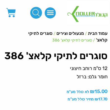
פינות, חובקים, סוף שרוך
כפתורים לציפוי, כפתורים וניטים לג'ינס
מכונות_שטנצים_כלי עבודה
אבזמים, קליפסים ומלבנים
לפי מטר- סרטים ורצועות, סקוץ', מיתרים וחוטים, גומי ורוכסנים
קרבינות טבעות שרשראות
ידיות, סוגרים, תחתיות ואביזרים לתיקים ומזוודות
עמוד הבית
מנעולים וצירים
סוגרים לתיקי
/
/
קלאצ'
/ סוגרים לתיקי קלאצ' 386
סוגרים לתיקי קלאצ' 386
12 ס"מ רוחב חיצוני
חומר גלם: ברזל
₪
15.00
לא כולל מע"מ
17.70
₪
מחיר כולל מע"מ