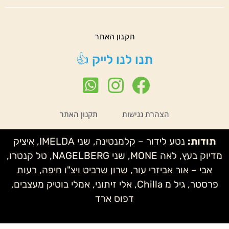
תקנון האתר
תנו לנו לייק 👍
הצהרת נגישות
תקנון האתר
תודות:
נטע לידור – קלמנטינה, שני IMELDA, איציק
מדיוק בעץ, לאה MONE, שני NAGELBERG, טל קנטרו,
אבי – אור אביזרי עור, שרון שרביט ויצ"ו חיפה, רעות
פרסטר, גיל מ Chilla, אלי זיתוני, אמלי בוטיק מעצבים,
דפוס ארד