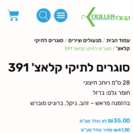
פינות, חובקים, סוף שרוך
כפתורים לציפוי, כפתורים וניטים לג'ינס
מכונות_שטנצים_כלי עבודה
אבזמים, קליפסים ומלבנים
לפי מטר- סרטים ורצועות, סקוץ', מיתרים וחוטים, גומי ורוכסנים
קרבינות טבעות שרשראות
ידיות, סוגרים, תחתיות ואביזרים לתיקים ומזוודות
עמוד הבית
מנעולים וצירים
סוגרים לתיקי
/
/
קלאצ'
/ סוגרים לתיקי קלאצ' 391
סוגרים לתיקי קלאצ' 391
28 ס"מ רוחב חיצוני
חומר גלם: ברזל
בהזמנה מראש – זהב, ניקל, ברוניט מוברש
₪
35.00
לא כולל מע"מ
41.30
₪
מחיר כולל מע"מ