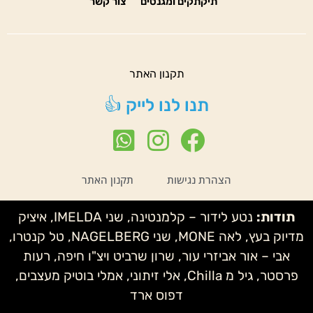
תיקתקים ומגנטים
צור קשר
תקנון האתר
תנו לנו לייק 👍
הצהרת נגישות
תקנון האתר
תודות:
נטע לידור – קלמנטינה, שני IMELDA, איציק
מדיוק בעץ, לאה MONE, שני NAGELBERG, טל קנטרו,
אבי – אור אביזרי עור, שרון שרביט ויצ"ו חיפה, רעות
פרסטר, גיל מ Chilla, אלי זיתוני, אמלי בוטיק מעצבים,
דפוס ארד