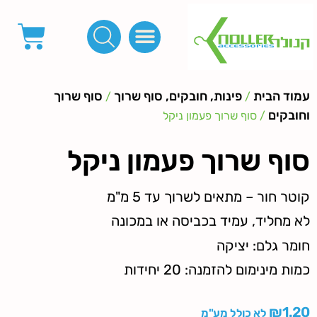
פינות, חובקים, סוף שרוך
כפתורים לציפוי, כפתורים וניטים לג'ינס
מכונות_שטנצים_כלי עבודה
אבזמים, קליפסים ומלבנים
לפי מטר- סרטים ורצועות, סקוץ', מיתרים וחוטים, גומי ורוכסנים
קרבינות טבעות שרשראות
ידיות, סוגרים, תחתיות ואביזרים לתיקים ומזוודות
עמוד הבית
פינות, חובקים, סוף שרוך
סוף שרוך
/
/
וחובקים
/ סוף שרוך פעמון ניקל
סוף שרוך פעמון ניקל
קוטר חור – מתאים לשרוך עד 5 מ"מ
לא מחליד, עמיד בכביסה או במכונה
חומר גלם: יציקה
כמות מינימום להזמנה: 20 יחידות
₪
1.20
לא כולל מע"מ