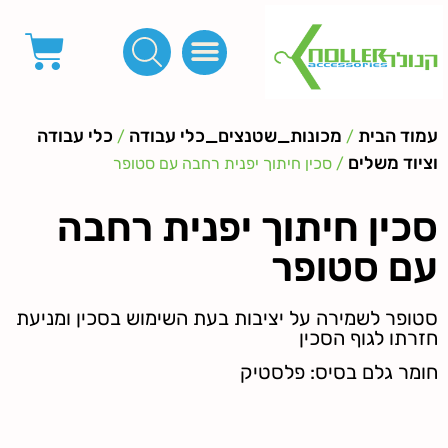
פינות, חובקים, סוף שרוך
כפתורים לציפוי, כפתורים וניטים לג'ינס
מכונות_שטנצים_כלי עבודה
אבזמים, קליפסים ומלבנים
לפי מטר- סרטים ורצועות, סקוץ', מיתרים וחוטים, גומי ורוכסנים
קרבינות טבעות שרשראות
ידיות, סוגרים, תחתיות ואביזרים לתיקים ומזוודות
עמוד הבית
מכונות_שטנצים_כלי עבודה
כלי עבודה
/
/
וציוד משלים
/ סכין חיתוך יפנית רחבה עם סטופר
סכין חיתוך יפנית רחבה
עם סטופר
סטופר לשמירה על יציבות בעת השימוש בסכין ומניעת
חזרתו לגוף הסכין
חומר גלם בסיס: פלסטיק