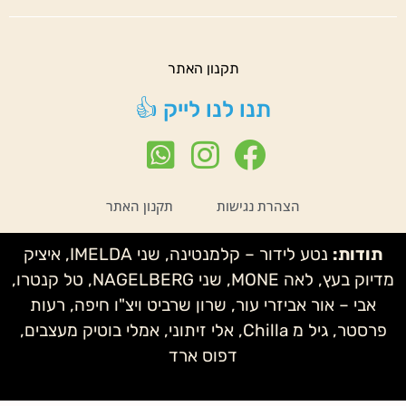
תקנון האתר
תנו לנו לייק 👍
הצהרת נגישות
תקנון האתר
תודות:
נטע לידור – קלמנטינה, שני IMELDA, איציק
מדיוק בעץ, לאה MONE, שני NAGELBERG, טל קנטרו,
אבי – אור אביזרי עור, שרון שרביט ויצ"ו חיפה, רעות
פרסטר, גיל מ Chilla, אלי זיתוני, אמלי בוטיק מעצבים,
דפוס ארד