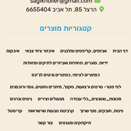
sagiknoller@gmail.com
הרצל 85, תל אביב 6655404
קטגוריות מוצרים
דף הבית
אבזמים, קליפסים ומלבנים
איבזור ציוד צבאי
איבקות
ידיות, סוגרים, תחתיות ואביזרים לתיקים ומזוודות
כפתורים לציפוי, כפתורים וניטים לג'ינס
לפי מטר- סרטים ורצועות, סקוץ', מיתרים וחוטים, גומי ורוכסנים
מכונות_שטנצים_כלי עבודה
מנעולים וצירים
ניטים וברגים
פינות, חובקים, סוף שרוך
קרבינות טבעות שרשראות
קריסטל
תיקתקים ומגנטים
צור קשר