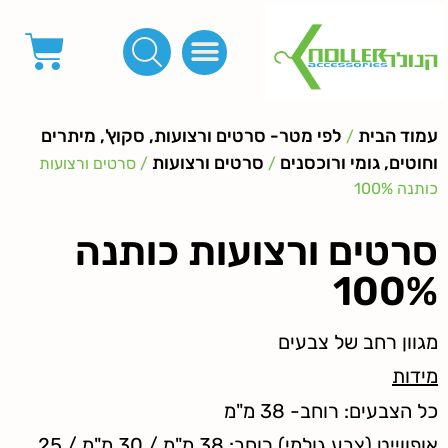
פינות, חובקים, סוף שרוך
כפתורים לציפוי, כפתורים וניטים לג'ינס
מכונות_שטנצים_כלי עבודה
אבזמים, קליפסים ומלבנים
לפי מטר- סרטים ורצועות, סקוץ', מיתרים וחוטים, גומי ורוכסנים
קרבינות טבעות שרשראות
ידיות, סוגרים, תחתיות ואביזרים לתיקים ומזוודות
עמוד הבית
לפי מטר- סרטים ורצועות, סקוץ', מיתרים
/
וחוטים, גומי ורוכסנים
סרטים ורצועות
/
/ סרטים ורצועות
כותנה 100%
סרטים ורצועות כותנה
100%
מגוון רחב של צבעים
מידות
כל הצבעים: רוחב- 38 מ"מ
אופווייט (צבע גולמי) רוחב: 38 מ"מ / 30 מ"מ / 25