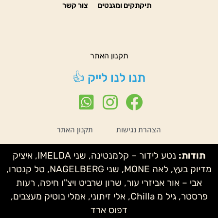
תיקתקים ומגנטים
צור קשר
תקנון האתר
תנו לנו לייק 👍
הצהרת נגישות
תקנון האתר
תודות:
נטע לידור – קלמנטינה, שני IMELDA, איציק
מדיוק בעץ, לאה MONE, שני NAGELBERG, טל קנטרו,
אבי – אור אביזרי עור, שרון שרביט ויצ"ו חיפה, רעות
פרסטר, גיל מ Chilla, אלי זיתוני, אמלי בוטיק מעצבים,
דפוס ארד