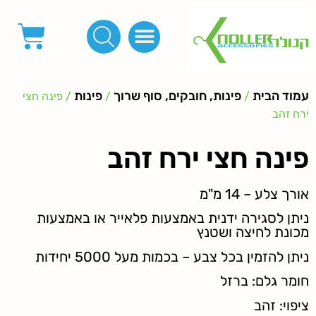
פינות, חובקים, סוף שרוך
כפתורים לציפוי, כפתורים וניטים לג'ינס
מכונות_שטנצים_כלי עבודה
אבזמים, קליפסים ומלבנים
לפי מטר- סרטים ורצועות, סקוץ', מיתרים וחוטים, גומי ורוכסנים
קרבינות טבעות שרשראות
ידיות, סוגרים, תחתיות ואביזרים לתיקים ומזוודות
עמוד הבית
פינות, חובקים, סוף שרוך
פינות
/
/
/ פינה חצי
ירח זהב
פינה חצי ירח זהב
אורך צלע – 14 מ"מ
ניתן לסגירה ידנית באמצעות פלאייר או באמצעות
מכונת לחיצה ושטנץ
ניתן להזמין בכל צבע – בכמות מעל 5000 יחידות
חומר גלם: ברזל
ציפוי: זהב