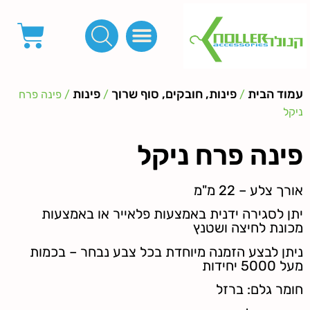
פינות, חובקים, סוף שרוך
כפתורים לציפוי, כפתורים וניטים לג'ינס
מכונות_שטנצים_כלי עבודה
אבזמים, קליפסים ומלבנים
לפי מטר- סרטים ורצועות, סקוץ', מיתרים וחוטים, גומי ורוכסנים
קרבינות טבעות שרשראות
ידיות, סוגרים, תחתיות ואביזרים לתיקים ומזוודות
עמוד הבית
פינות, חובקים, סוף שרוך
פינות
/
/
/ פינה פרח
ניקל
פינה פרח ניקל
אורך צלע – 22 מ"מ
יתן לסגירה ידנית באמצעות פלאייר או באמצעות
מכונת לחיצה ושטנץ
ניתן לבצע הזמנה מיוחדת בכל צבע נבחר – בכמות
מעל 5000 יחידות
חומר גלם: ברזל