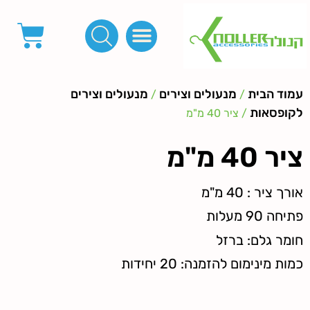
פינות, חובקים, סוף שרוך
כפתורים לציפוי, כפתורים וניטים לג'ינס
מכונות_שטנצים_כלי עבודה
אבזמים, קליפסים ומלבנים
לפי מטר- סרטים ורצועות, סקוץ', מיתרים וחוטים, גומי ורוכסנים
קרבינות טבעות שרשראות
ידיות, סוגרים, תחתיות ואביזרים לתיקים ומזוודות
עמוד הבית
מנעולים וצירים
מנעולים וצירים
/
/
לקופסאות
/ ציר 40 מ"מ
ציר 40 מ"מ
אורך ציר : 40 מ"מ
פתיחה 90 מעלות
חומר גלם: ברזל
כמות מינימום להזמנה: 20 יחידות