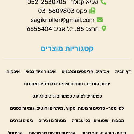
שגיא קנולר- 052-2530705
פקס 03-5609803
sagiknoller@gmail.com
הרצל 85, תל אביב 6655404
קטגוריות מוצרים
דף הבית
אבזמים, קליפסים ומלבנים
איבזור ציוד צבאי
איבקות
ידיות, סוגרים, תחתיות ואביזרים לתיקים ומזוודות
כפתורים לציפוי, כפתורים וניטים לג'ינס
לפי מטר- סרטים ורצועות, סקוץ', מיתרים וחוטים, גומי ורוכסנים
מכונות_שטנצים_כלי עבודה
מנעולים וצירים
ניטים וברגים
פינות, חובקים, סוף שרוך
קרבינות טבעות שרשראות
קריסטל