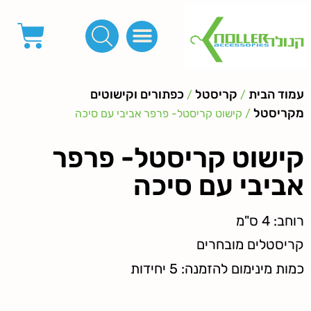
פינות, חובקים, סוף שרוך
כפתורים לציפוי, כפתורים וניטים לג'ינס
מכונות_שטנצים_כלי עבודה
אבזמים, קליפסים ומלבנים
לפי מטר- סרטים ורצועות, סקוץ', מיתרים וחוטים, גומי ורוכסנים
קרבינות טבעות שרשראות
ידיות, סוגרים, תחתיות ואביזרים לתיקים ומזוודות
עמוד הבית
קריסטל
כפתורים וקישוטים
/
/
מקריסטל
/ קישוט קריסטל- פרפר אביבי עם סיכה
קישוט קריסטל- פרפר
אביבי עם סיכה
רוחב: 4 ס"מ
קריסטלים מובחרים
כמות מינימום להזמנה: 5 יחידות