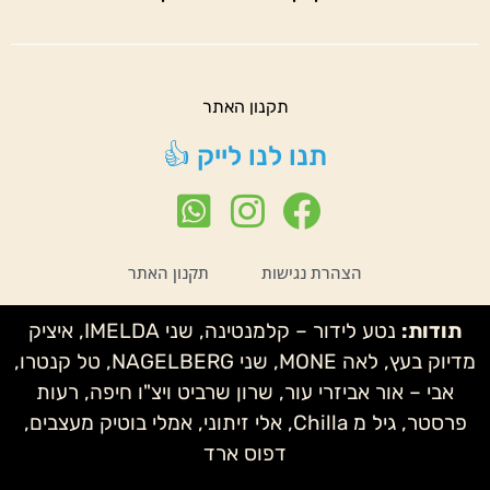
תקנון האתר
תנו לנו לייק 👍
הצהרת נגישות
תקנון האתר
תודות:
נטע לידור – קלמנטינה, שני IMELDA, איציק
מדיוק בעץ, לאה MONE, שני NAGELBERG, טל קנטרו,
אבי – אור אביזרי עור, שרון שרביט ויצ"ו חיפה, רעות
פרסטר, גיל מ Chilla, אלי זיתוני, אמלי בוטיק מעצבים,
דפוס ארד