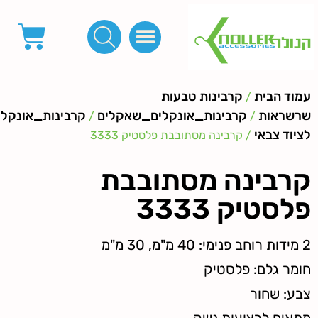
פינות, חובקים, סוף שרוך
כפתורים לציפוי, כפתורים וניטים לג'ינס
מכונות_שטנצים_כלי עבודה
אבזמים, קליפסים ומלבנים
לפי מטר- סרטים ורצועות, סקוץ', מיתרים וחוטים, גומי ורוכסנים
קרבינות טבעות שרשראות
ידיות, סוגרים, תחתיות ואביזרים לתיקים ומזוודות
מוד הבית
קרבינות טבעות
/
רשראות
קרבינות_אונקלים_שאקלים
קרבינות_אונקלים
/
/
ציוד צבאי
/ קרבינה מסתובבת פלסטיק 3333
רבינה מסתובבת
לסטיק 3333
ימי: 40 מ"מ, 30 מ"מ
ומר גלם: פלסטיק
בע: שחור