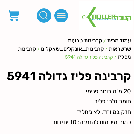
פינות, חובקים, סוף שרוך
כפתורים לציפוי, כפתורים וניטים לג'ינס
מכונות_שטנצים_כלי עבודה
אבזמים, קליפסים ומלבנים
לפי מטר- סרטים ורצועות, סקוץ', מיתרים וחוטים, גומי ורוכסנים
קרבינות טבעות שרשראות
ידיות, סוגרים, תחתיות ואביזרים לתיקים ומזוודות
עמוד הבית
קרבינות טבעות
/
שרשראות
קרבינות_אונקלים_שאקלים
קרבינות
/
/
מפליז
/ קרבינה פליז גדולה 5941
קרבינה פליז גדולה 5941
20 מ"מ רוחב פנימי
חומר גלם: פליז
חזק במיוחד, לא מחליד
כמות מינימום להזמנה: 10 יחידות