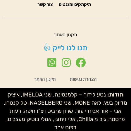
תיקתקים ומגנטים
צור קשר
תקנון האתר
תנו לנו לייק 👍
הצהרת נגישות
תקנון האתר
תודות:
נטע לידור – קלמנטינה, שני IMELDA, איציק
מדיוק בעץ, לאה MONE, שני NAGELBERG, טל קנטרו,
אבי – אור אביזרי עור, שרון שרביט ויצ"ו חיפה, רעות
פרסטר, גיל מ Chilla, אלי זיתוני, אמלי בוטיק מעצבים,
דפוס ארד