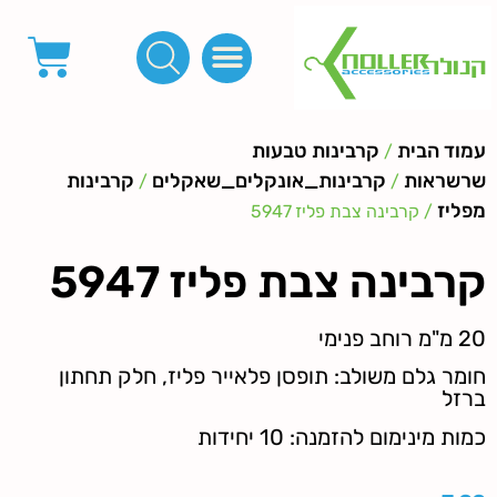
פינות, חובקים, סוף שרוך
כפתורים לציפוי, כפתורים וניטים לג'ינס
מכונות_שטנצים_כלי עבודה
אבזמים, קליפסים ומלבנים
לפי מטר- סרטים ורצועות, סקוץ', מיתרים וחוטים, גומי ורוכסנים
קרבינות טבעות שרשראות
ידיות, סוגרים, תחתיות ואביזרים לתיקים ומזוודות
עמוד הבית
קרבינות טבעות
/
שרשראות
קרבינות_אונקלים_שאקלים
קרבינות
/
/
מפליז
/ קרבינה צבת פליז 5947
קרבינה צבת פליז 5947
20 מ"מ רוחב פנימי
חומר גלם משולב: תופסן פלאייר פליז, חלק תחתון
ברזל
כמות מינימום להזמנה: 10 יחידות