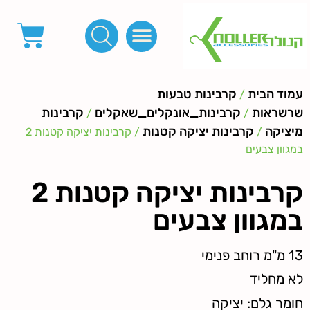
פינות, חובקים, סוף שרוך
כפתורים לציפוי, כפתורים וניטים לג'ינס
מכונות_שטנצים_כלי עבודה
אבזמים, קליפסים ומלבנים
לפי מטר- סרטים ורצועות, סקוץ', מיתרים וחוטים, גומי ורוכסנים
קרבינות טבעות שרשראות
ידיות, סוגרים, תחתיות ואביזרים לתיקים ומזוודות
עמוד הבית
קרבינות טבעות
/
שרשראות
קרבינות_אונקלים_שאקלים
קרבינות
/
/
מיציקה
קרבינות יציקה קטנות
/
/ קרבינות יציקה קטנות 2
במגוון צבעים
קרבינות יציקה קטנות 2
במגוון צבעים
13 מ"מ רוחב פנימי
לא מחליד
חומר גלם: יציקה