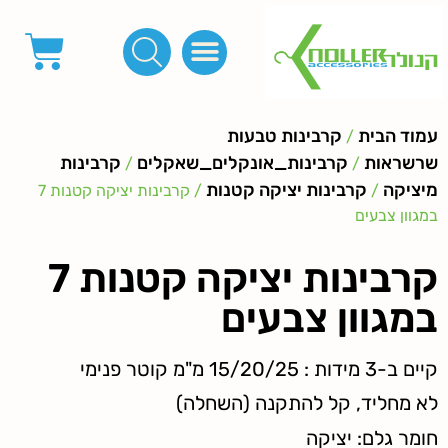
פינות, חובקים, סוף שרוך
כפתורים לציפוי, כפתורים וניטים לג'ינס
מכונות_שטנצים_כלי עבודה
אבזמים, קליפסים ומלבנים
לפי מטר- סרטים ורצועות, סקוץ', מיתרים וחוטים, גומי ורוכסנים
קרבינות טבעות שרשראות
ידיות, סוגרים, תחתיות ואביזרים לתיקים ומזוודות
עמוד הבית
קרבינות טבעות
/
שרשראות
קרבינות_אונקלים_שאקלים
קרבינות
/
/
מיציקה
קרבינות יציקה קטנות
/
/ קרבינות יציקה קטנות 7
במגוון צבעים
קרבינות יציקה קטנות 7
במגוון צבעים
קיים ב-3 מידות : 15/20/25 מ"מ קוטר פנימי
לא מחליד, קל להתקנה (השחלה)
חומר גלם: יציקה