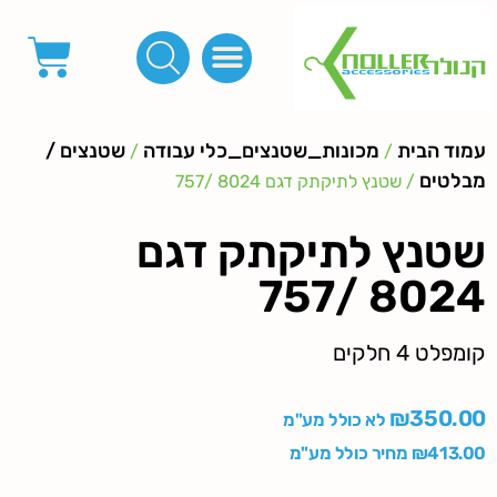
פינות, חובקים, סוף שרוך
כפתורים לציפוי, כפתורים וניטים לג'ינס
מכונות_שטנצים_כלי עבודה
אבזמים, קליפסים ומלבנים
לפי מטר- סרטים ורצועות, סקוץ', מיתרים וחוטים, גומי ורוכסנים
קרבינות טבעות שרשראות
ידיות, סוגרים, תחתיות ואביזרים לתיקים ומזוודות
עמוד הבית
מכונות_שטנצים_כלי עבודה
שטנצים /
/
/
מבלטים
/ שטנץ לתיקתק דגם 8024 /757
שטנץ לתיקתק דגם
8024 /757
קומפלט 4 חלקים
₪
350.00
לא כולל מע"מ
413.00
₪
מחיר כולל מע"מ