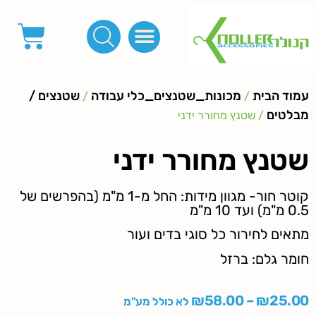
פינות, חובקים, סוף שרוך
כפתורים לציפוי, כפתורים וניטים לג'ינס
מכונות_שטנצים_כלי עבודה
אבזמים, קליפסים ומלבנים
לפי מטר- סרטים ורצועות, סקוץ', מיתרים וחוטים, גומי ורוכסנים
קרבינות טבעות שרשראות
ידיות, סוגרים, תחתיות ואביזרים לתיקים ומזוודות
עמוד הבית
מכונות_שטנצים_כלי עבודה
שטנצים /
/
/
מבלטים
/ שטנץ מחורר ידני
שטנץ מחורר ידני
קוטר חור- מגוון מידות: החל מ-1 מ"מ (בהפרשים של
0.5 מ"מ) ועד 10 מ"מ
מתאים לחירור כל סוגי בדים ועור
חומר גלם: ברזל
₪
58.00
–
₪
25.00
לא כולל מע"מ