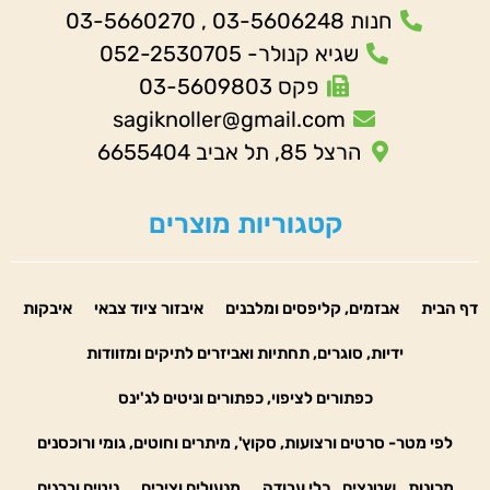
חנות 03-5606248 , 03-5660270
שגיא קנולר- 052-2530705
פקס 03-5609803
sagiknoller@gmail.com
הרצל 85, תל אביב 6655404
קטגוריות מוצרים
דף הבית
אבזמים, קליפסים ומלבנים
איבזור ציוד צבאי
איבקות
ידיות, סוגרים, תחתיות ואביזרים לתיקים ומזוודות
כפתורים לציפוי, כפתורים וניטים לג'ינס
לפי מטר- סרטים ורצועות, סקוץ', מיתרים וחוטים, גומי ורוכסנים
מכונות_שטנצים_כלי עבודה
מנעולים וצירים
ניטים וברגים