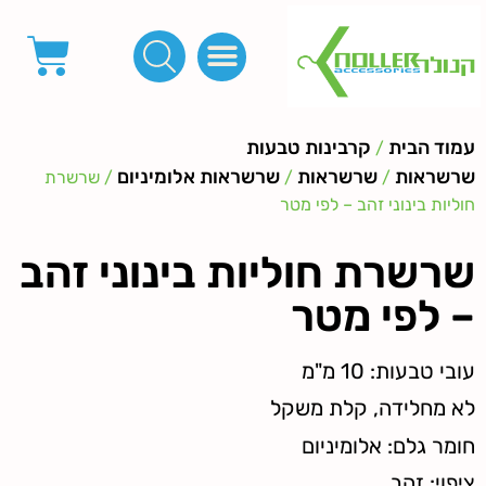
פינות, חובקים, סוף שרוך
כפתורים לציפוי, כפתורים וניטים לג'ינס
מכונות_שטנצים_כלי עבודה
אבזמים, קליפסים ומלבנים
לפי מטר- סרטים ורצועות, סקוץ', מיתרים וחוטים, גומי ורוכסנים
קרבינות טבעות שרשראות
ידיות, סוגרים, תחתיות ואביזרים לתיקים ומזוודות
עמוד הבית
קרבינות טבעות
/
שרשראות
שרשראות
שרשראות אלומיניום
/
/
/ שרשרת
חוליות בינוני זהב – לפי מטר
שרשרת חוליות בינוני זהב
– לפי מטר
עובי טבעות: 10 מ"מ
לא מחלידה, קלת משקל
חומר גלם: אלומיניום
ציפוי: זהב