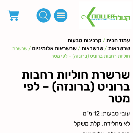
פינות, חובקים, סוף שרוך
כפתורים לציפוי, כפתורים וניטים לג'ינס
מכונות_שטנצים_כלי עבודה
אבזמים, קליפסים ומלבנים
לפי מטר- סרטים ורצועות, סקוץ', מיתרים וחוטים, גומי ורוכסנים
קרבינות טבעות שרשראות
ידיות, סוגרים, תחתיות ואביזרים לתיקים ומזוודות
עמוד הבית
קרבינות טבעות
/
שרשראות
שרשראות
שרשראות אלומיניום
/
/
/ שרשרת
חוליות רחבות ברוניט (ברונזה) – לפי מטר
שרשרת חוליות רחבות
ברוניט (ברונזה) – לפי
מטר
עובי טבעות: 12 מ"מ
לא מחלידה, קלת משקל