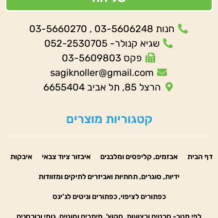
חנות 03-5606248 , 03-5660270
שגיא קנולר- 052-2530705
פקס 03-5609803
sagiknoller@gmail.com
הרצל 85, תל אביב 6655404
קטגוריות מוצרים
דף הבית
אבזמים, קליפסים ומלבנים
איבזור ציוד צבאי
איבקות
ידיות, סוגרים, תחתיות ואביזרים לתיקים ומזוודות
כפתורים לציפוי, כפתורים וניטים לג'ינס
לפי מטר- סרטים ורצועות, סקוץ', מיתרים וחוטים, גומי ורוכסנים