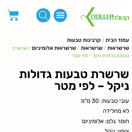
פינות, חובקים, סוף שרוך
כפתורים לציפוי, כפתורים וניטים לג'ינס
מכונות_שטנצים_כלי עבודה
אבזמים, קליפסים ומלבנים
לפי מטר- סרטים ורצועות, סקוץ', מיתרים וחוטים, גומי ורוכסנים
קרבינות טבעות שרשראות
ידיות, סוגרים, תחתיות ואביזרים לתיקים ומזוודות
עמוד הבית
קרבינות טבעות
/
שרשראות
שרשראות
שרשראות אלומיניום
/
/
/ שרשרת
טבעות גדולות ניקל – לפי מטר
שרשרת טבעות גדולות
ניקל – לפי מטר
עובי טבעות: 30 מ"מ
לא מחלידה
חומר גלם: אלומיניום
ציפוי: ניקל