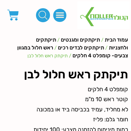
פינות, חובקים, סוף שרוך
כפתורים לציפוי, כפתורים וניטים לג'ינס
מכונות_שטנצים_כלי עבודה
אבזמים, קליפסים ומלבנים
לפי מטר- סרטים ורצועות, סקוץ', מיתרים וחוטים, גומי ורוכסנים
קרבינות טבעות שרשראות
ידיות, סוגרים, תחתיות ואביזרים לתיקים ומזוודות
עמוד הבית
תיקתקים ומגנטים
תיקתקים
/
/
ולחצניות
תיקתקים לבדים רכים
ראש חלול במגוון
/
/
צבעים- קומפלט 4 חלקים
/ תיקתק ראש חלול לבן
תיקתק ראש חלול לבן
קומפלט 4 חלקים
קוטר ראש 10 מ"מ
לא מחליד, עמיד בכביסה ביד או במכונה
חומר גלם: פליז
כמות מינימום להזמנה מצבע: 100 יחידות