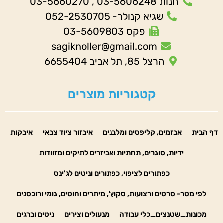
חנות 03-5606248 , 03-5660270
שגיא קנולר- 052-2530705
פקס 03-5609803
sagiknoller@gmail.com
הרצל 85, תל אביב 6655404
קטגוריות מוצרים
דף הבית
אבזמים, קליפסים ומלבנים
איבזור ציוד צבאי
איבקות
ידיות, סוגרים, תחתיות ואביזרים לתיקים ומזוודות
כפתורים לציפוי, כפתורים וניטים לג'ינס
לפי מטר- סרטים ורצועות, סקוץ', מיתרים וחוטים, גומי ורוכסנים
מכונות_שטנצים_כלי עבודה
מנעולים וצירים
ניטים וברגים