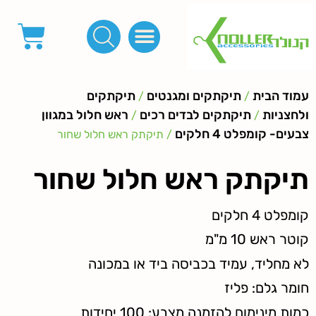
פינות, חובקים, סוף שרוך
כפתורים לציפוי, כפתורים וניטים לג'ינס
מכונות_שטנצים_כלי עבודה
אבזמים, קליפסים ומלבנים
לפי מטר- סרטים ורצועות, סקוץ', מיתרים וחוטים, גומי ורוכסנים
קרבינות טבעות שרשראות
ידיות, סוגרים, תחתיות ואביזרים לתיקים ומזוודות
עמוד הבית
תיקתקים ומגנטים
תיקתקים
/
/
ולחצניות
תיקתקים לבדים רכים
ראש חלול במגוון
/
/
צבעים- קומפלט 4 חלקים
/ תיקתק ראש חלול שחור
תיקתק ראש חלול שחור
קומפלט 4 חלקים
קוטר ראש 10 מ"מ
לא מחליד, עמיד בכביסה ביד או במכונה
חומר גלם: פליז
כמות מינימום להזמנה מצבע: 100 יחידות