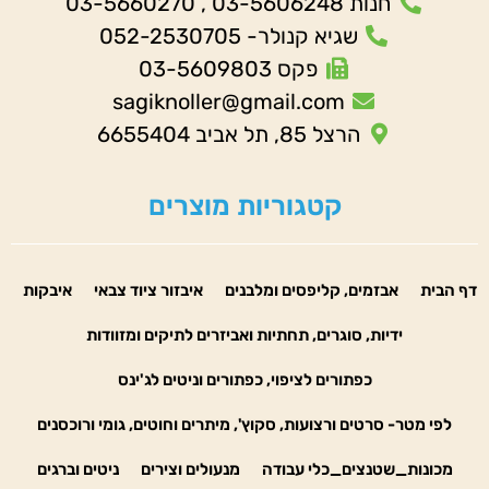
חנות 03-5606248 , 03-5660270
שגיא קנולר- 052-2530705
פקס 03-5609803
sagiknoller@gmail.com
הרצל 85, תל אביב 6655404
קטגוריות מוצרים
דף הבית
אבזמים, קליפסים ומלבנים
איבזור ציוד צבאי
איבקות
ידיות, סוגרים, תחתיות ואביזרים לתיקים ומזוודות
כפתורים לציפוי, כפתורים וניטים לג'ינס
לפי מטר- סרטים ורצועות, סקוץ', מיתרים וחוטים, גומי ורוכסנים
מכונות_שטנצים_כלי עבודה
מנעולים וצירים
ניטים וברגים