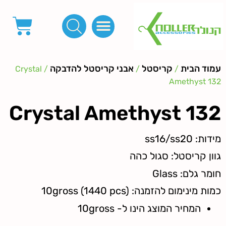
פינות, חובקים, סוף שרוך
כפתורים לציפוי, כפתורים וניטים לג'ינס
מכונות_שטנצים_כלי עבודה
אבזמים, קליפסים ומלבנים
לפי מטר- סרטים ורצועות, סקוץ', מיתרים וחוטים, גומי ורוכסנים
קרבינות טבעות שרשראות
ידיות, סוגרים, תחתיות ואביזרים לתיקים ומזוודות
עמוד הבית
קריסטל
אבני קריסטל להדבקה
/ Crystal
/
/
Amethyst 132
Crystal Amethyst 132
מידות: ss16/ss20
גוון קריסטל: סגול כהה
חומר גלם: Glass
כמות מינימום להזמנה: 10gross (1440 pcs)
המחיר המוצג הינו ל- 10gross