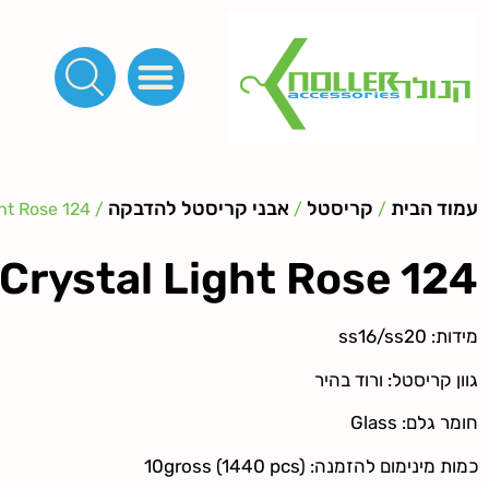
פינות, חובקים, סוף שרוך
כפתורים לציפוי, כפתורים וניטים לג'ינס
מכונות_שטנצים_כלי עבודה
אבזמים, קליפסים ומלבנים
לפי מטר- סרטים ורצועות, סקוץ', מיתרים וחוטים, גומי ורוכסנים
קרבינות טבעות שרשראות
ידיות, סוגרים, תחתיות ואביזרים לתיקים ומזוודות
עמוד הבית
קריסטל
אבני קריסטל להדבקה
/ Crystal Light Rose 124
/
/
Crystal Light Rose 124
מידות: ss16/ss20
גוון קריסטל: ורוד בהיר
חומר גלם: Glass
כמות מינימום להזמנה: 10gross (1440 pcs)