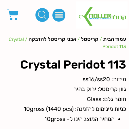
פינות, חובקים, סוף שרוך
כפתורים לציפוי, כפתורים וניטים לג'ינס
מכונות_שטנצים_כלי עבודה
אבזמים, קליפסים ומלבנים
לפי מטר- סרטים ורצועות, סקוץ', מיתרים וחוטים, גומי ורוכסנים
קרבינות טבעות שרשראות
ידיות, סוגרים, תחתיות ואביזרים לתיקים ומזוודות
עמוד הבית
קריסטל
אבני קריסטל להדבקה
/ Crystal
/
/
Peridot 113
Crystal Peridot 113
מידות: ss16/ss20
גוון קריסטל: ירוק בהיר
חומר גלם: Glass
כמות מינימום להזמנה: 10gross (1440 pcs)
המחיר המוצג הינו ל- 10gross