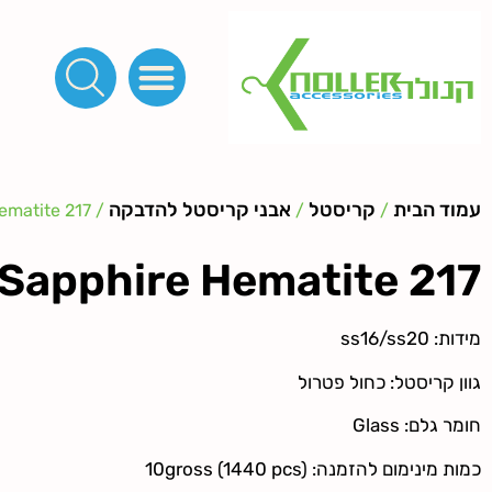
פינות, חובקים, סוף שרוך
כפתורים לציפוי, כפתורים וניטים לג'ינס
מכונות_שטנצים_כלי עבודה
אבזמים, קליפסים ומלבנים
לפי מטר- סרטים ורצועות, סקוץ', מיתרים וחוטים, גומי ורוכסנים
קרבינות טבעות שרשראות
ידיות, סוגרים, תחתיות ואביזרים לתיקים ומזוודות
עמוד הבית
קריסטל
אבני קריסטל להדבקה
/ Crystal Sapphire Hematite 217
/
/
 Sapphire Hematite 217
מידות: ss16/ss20
גוון קריסטל: כחול פטרול
חומר גלם: Glass
כמות מינימום להזמנה: 10gross (1440 pcs)