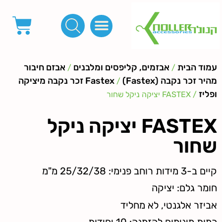
פינות, חובקים, סוף שרוך
כפתורים לציפוי, כפתורים וניטים לג'ינס
מכונות_שטנצים_כלי עבודה
אבזמים, קליפסים ומלבנים
לפי מטר- סרטים ורצועות, סקוץ', מיתרים וחוטים, גומי ורוכסנים
קרבינות טבעות שרשראות
ידיות, סוגרים, תחתיות ואביזרים לתיקים ומזוודות
עמוד הבית
אבזמים, קליפסים ומלבנים
אבזם חיבור
/
/
מהיר זכר נקבה (Fastex)
Fastex זכר נקבה מיציקה
/
ופליז
/ FASTEX יציקה ניקל שחור
FASTEX יציקה ניקל
שחור
קיים ב-3 מידות רוחב פנימי: 25/32/38 מ"מ
חומר גלם: יציקה
אביזר אלגנטי, לא מחליד